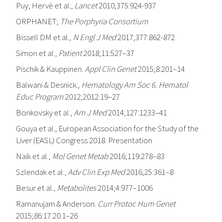
Puy, Hervé et al.,
Lancet
2010;375:924-937
ORPHANET;
The Porphyria Consortium
Bissell DM et al.,
N Engl J Med
2017;377:862-872
Simon et al.,
Patient
2018;11:527–37
Pischik & Kauppinen.
Appl Clin Genet
2015;8:201–14
Balwani & Desnick.,
Hematology Am Soc 6. Hematol
Educ Program
2012;2012:19–27
Bonkovsky et al.,
Am J Med
2014;127:1233–41
Gouya et al., European Association for the Study of the
Liver (EASL) Congress 2018. Presentation
Naik et al.,
Mol Genet Metab
2016;119:278–83
Szlendak et al.,
Adv Clin Exp Med
2016;25:361–8
Besur et al.,
Metabolites
2014;4:977–1006
Ramanujam & Anderson.
Curr Protoc Hum Genet
2015;86:17.20.1–26