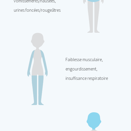
vomissements/nausées,
urines foncées/rougeâtres
Faiblesse musculaire,
engourdissement,
insuffisance respiratoire