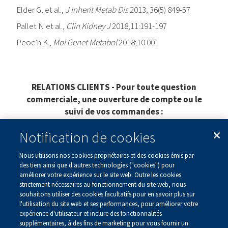
Elder G, et al.,
J Inherit Metab Dis
2013; 36(5) 849-57
Pallet N et al.,
Clin Kidney J
2018;11:191-197
Peoc’h K.,
Mol Genet Metabol
2018;10.001
RELATIONS CLIENTS - Pour toute question
commerciale, une ouverture de compte ou le
suivi de vos commandes :
serviceclients@alnylam.com
| Tel : 01 87 65 09 22
Notification de cookies
Le contenu de ce site est destiné aux personnes
Nous utilisons nos cookies propriétaires et des cookies émis par
résidant en France.
des tiers ainsi que d'autres technologies ("cookies") pour
améliorer votre expérience sur le site web. Outre les cookies
CORP-FRA-00033 – October 2025
strictement nécessaires au fonctionnement du site web, nous
souhaitons utiliser des cookies facultatifs pour en savoir plus sur
© 2025, Alnylam France SAS, Tous droits réservés, RCS
l'utilisation du site web et ses performances, pour améliorer votre
818 575 730 100-102 avenue de Suffren, 75015 Paris
expérience d'utilisateur et inclure des fonctionnalités
Information Médicale :
medinfo@alnylam.com
supplémentaires, à des fins de marketing pour vous fournir un