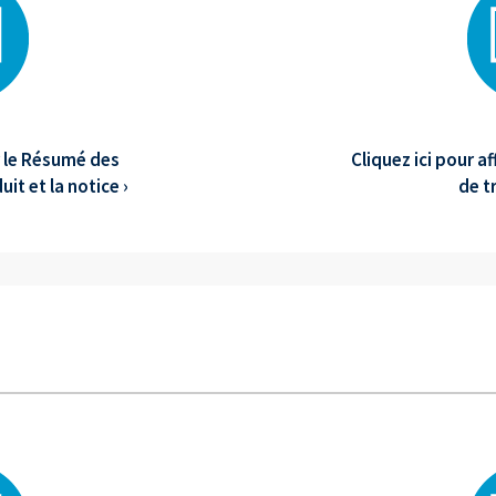
er le Résumé des
Cliquez ici pour a
it et la notice ›
de t