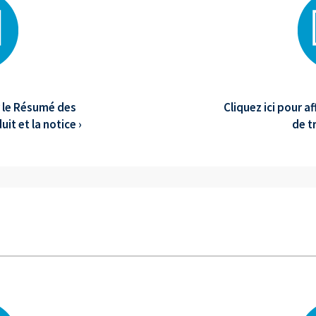
er le Résumé des
Cliquez ici pour a
it et la notice ›
de t