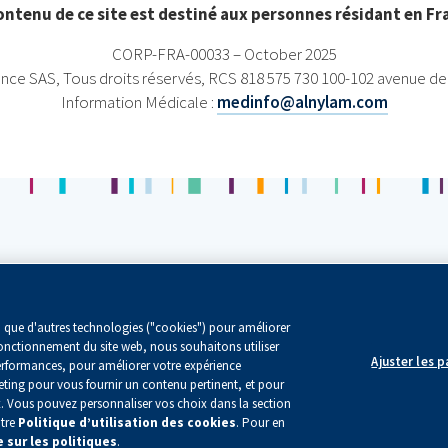
ontenu de ce site est destiné aux personnes résidant en Fr
CORP-FRA-00033 – October 2025
nce SAS, Tous droits réservés, RCS 818 575 730 100-102 avenue de 
Information Médicale :
medinfo@alnylam.com
urs
Transparence
s
Notre Engagement
si que d'autres technologies ("cookies") pour améliorer
Renseignements
 fonctionnement du site web, nous souhaitons utiliser
Ajuster les 
s performances, pour améliorer votre expérience
keting pour vous fournir un contenu pertinent, et pour
. Vous pouvez personnaliser vos choix dans la section
otre
Politique d’utilisation des cookies
. Pour en
réservés Alnylam France
Le c
 sur les politiques
.