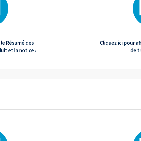
er le Résumé des
Cliquez ici pour a
it et la notice ›
de t