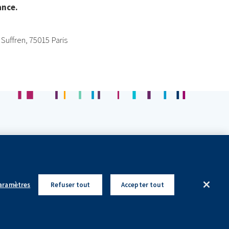
ance.
Suffren, 75015 Paris
Politique de Confidentialité
Mentions Légales
paramètres
Refuser tout
Accepter tout
ontenu de ce site est destiné aux personnes résidant en France.