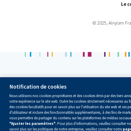
Le c
© 2025, Alnylam Fra
Notre Entreprise
Investisse
Notification de cookies
Notre Science
Les Patient
Nous utilisons nos cookies propriétaires et des cookies émis par des tiers ain
Nos Produits
Emplois
votre expérience sur le site web. Outre les cookies strictement nécessaires au
des cookies facultatifs pour en savoir plus sur l'utilisation du site web et se
d'utilisateur et inclure des fonctionnalités supplémentaires, à des fins de mar
vous permettre de partager du contenu sur les plateformes de médias sociaux
"Ajuster les paramètres"
. Pour plus d'informations, veuillez consulter n
Copyright ©
2026 Alnylam Pharmaceuticals, Inc. — Tous droits 
savoir plus sur les politiques de notre entreprise, veuillez consulter notre
page