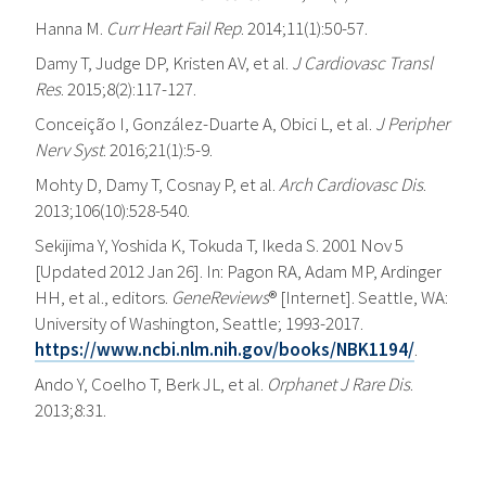
Hanna M.
Curr Heart Fail Rep
. 2014;11(1):50-57.
Damy T, Judge DP, Kristen AV, et al.
J Cardiovasc Transl
Res
. 2015;8(2):117-127.
Conceição I, González-Duarte A, Obici L, et al.
J Peripher
Nerv Syst
. 2016;21(1):5-9.
Mohty D, Damy T, Cosnay P, et al.
Arch Cardiovasc Dis
.
2013;106(10):528-540.
Sekijima Y, Yoshida K, Tokuda T, Ikeda S. 2001 Nov 5
[Updated 2012 Jan 26]. In: Pagon RA, Adam MP, Ardinger
HH, et al., editors.
GeneReviews
® [Internet]. Seattle, WA:
University of Washington, Seattle; 1993-2017.
https://www.ncbi.nlm.nih.gov/books/NBK1194/
.
Ando Y, Coelho T, Berk JL, et al.
Orphanet J Rare Dis
.
2013;8:31.