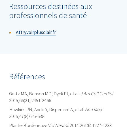
Ressources destinées aux
professionnels de santé
Attryvoirplusclair.fr
Références
Gertz MA, Benson MD, Dyck PJ, et al.
J Am Coll Cardiol
.
2015;66(21):2451-2466.
Hawkins PN, Ando Y, Dispenzeri A, et al.
Ann Med
.
2015;47(8):625-638.
Plante-Bordeneuve V.
J Neurol
. 2014;261(6):1227-1233.