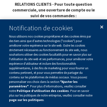
RELATIONS CLIENTS - Pour toute question
commerciale, une ouverture de compte ou le
suivi de vos commandes :
serviceclients@alnylam.com
| Tel : 01 87 65 09 22
Notification de cookies
Le contenu de ce site est destiné aux personnes
Nous utilisons nos cookies propriétaires et des cookies émis par
résidant en France.
des tiers ainsi que d'autres technologies ("cookies") pour
améliorer votre expérience sur le site web. Outre les cookies
CORP-FRA-00033 – October 2025
strictement nécessaires au fonctionnement du site web, nous
souhaitons utiliser des cookies facultatifs pour en savoir plus sur
© 2025, Alnylam France SAS, Tous droits réservés, RCS
l'utilisation du site web et ses performances, pour améliorer votre
818 575 730 100-102 avenue de Suffren, 75015 Paris
expérience d'utilisateur et inclure des fonctionnalités
Information Médicale :
medinfo@alnylam.com
supplémentaires, à des fins de marketing pour vous fournir un
contenu pertinent, et pour vous permettre de partager du
contenu sur les plateformes de médias sociaux. Vous pouvez
personnaliser vos choix dans la section
"Ajuster les
paramètres"
. Pour plus d'informations, veuillez consulter
notre
Politique d’utilisation des cookies
. Pour en savoir
plus sur les politiques de notre entreprise, veuillez consulter notre
Politique de Confidentialité
Mentions Légales
page sur les politiques
.